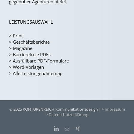
gegenüber Agenturen bietet.
LEISTUNGSAUSWAHL
>
Print
>
Geschäftsberichte
>
Magazine
>
Barrierefreie PDFs
>
Ausfüllbare PDF-Formulare
>
Word-Vorlagen
>
Alle Leistungen/Sitemap
© 2025 KONTURENREICH Kommunikationsdesign |
> Impressum
> Datenschutzerklärung
LinkedIn
E-
Xing
Mail