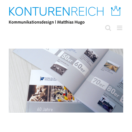
Zum
Inhalt
springen
View
Larger
Image