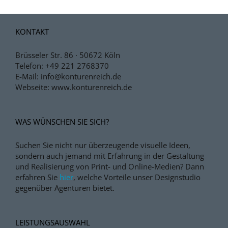
KONTAKT
Brüsseler Str. 86 · 50672 Köln
Telefon:
+49 221 2768370
E-Mail:
info@konturenreich.de
Webseite:
www.konturenreich.de
WAS WÜNSCHEN SIE SICH?
Suchen Sie nicht nur überzeugende visuelle Ideen,
sondern auch jemand mit Erfahrung in der Gestaltung
und Realisierung von Print- und Online-Medien?
Dann
erfahren Sie
hier
, welche Vorteile unser Designstudio
gegenüber Agenturen bietet.
LEISTUNGSAUSWAHL