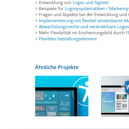
> Entwicklung von
Logos und Signets
> Beispiele für
Logosysystematiken / Markens
> Fragen und Aspekte bei der Entwicklung und
>
Implementierung mit flexibel einsetzbaren 
>
Abwechslungsreiche und veränderbare Logos/
> Mehr Flexibilität im Erscheinungsbild durch
F
>
Flexibles Gestaltungselement
Ähnliche Projekte
Professionelle
Word-Vorlagen für
rierefreies
Exposés,
Vera
orate Design
Gutachten,
für
Leitfäden und
Berichte