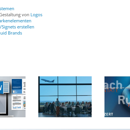
ystemen
 Gestaltung von
Logos
Markenelementen
Signets erstellen
luid Brands
Event- und
Kultur-Designs für
nstaltungsdesign
Musik-Festivals
 Fachtagungen
und Kunst-
k
+ Kongresse
Ausstellungen