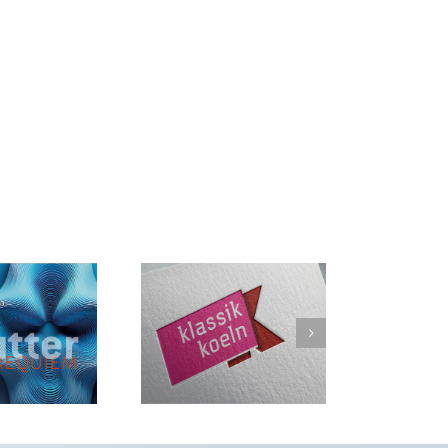
Musikportal
lassik-koeln.de