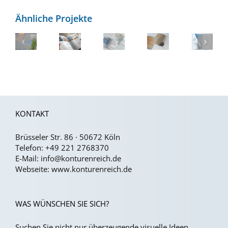
Ähnliche Projekte
Design
Relaunch
Design
Design
für
der
von
für
Broschüren
Gestaltung
Design
Geschäftsberichten
Zeitschriften
&
des
für
Prospekte
DKI
Nachhaltigkeitsbericht
Krankenhaus
Barometers
KONTAKT
Brüsseler Str. 86 · 50672 Köln
Telefon:
+49 221 2768370
E-Mail:
info@konturenreich.de
Webseite:
www.konturenreich.de
WAS WÜNSCHEN SIE SICH?
Suchen Sie nicht nur überzeugende visuelle Ideen,