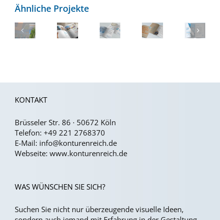
Ähnliche Projekte
Design
Relaunch
Design
Design
für
der
von
für
Broschüren
Gestaltung
Design
Geschäftsberichten
Zeitschriften
&
des
für
Prospekte
DKI
Nachhaltigkeitsbericht
Krankenhaus
Barometers
KONTAKT
Brüsseler Str. 86 · 50672 Köln
Telefon:
+49 221 2768370
E-Mail:
info@konturenreich.de
Webseite:
www.konturenreich.de
WAS WÜNSCHEN SIE SICH?
Suchen Sie nicht nur überzeugende visuelle Ideen,
sondern auch jemand mit Erfahrung in der Gestaltung