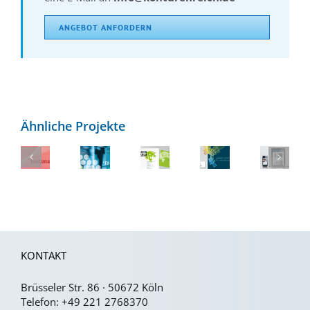
ANGEBOT ANFORDERN
Ähnliche Projekte
Flexibles
Kreatives
Social
Implementierung
Tantona:
Corporate
Logo
Media
des
Flexible
Design
für
Grafiken
integs-
Gestaltungselemente
für
Green
+
CDs
WPO
Ouille
Videos
KONTAKT
Brüsseler Str. 86 · 50672 Köln
Telefon:
+49 221 2768370