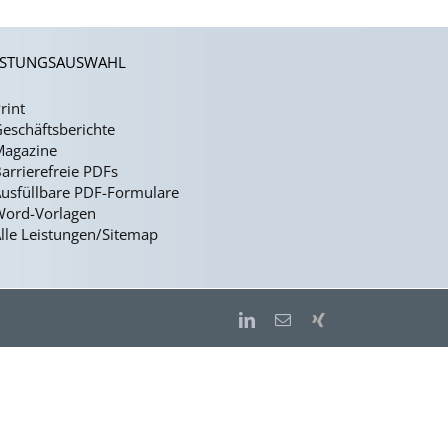
ISTUNGSAUSWAHL
rint
eschäftsberichte
Magazine
arrierefreie PDFs
usfüllbare PDF-Formulare
Word-Vorlagen
lle Leistungen/Sitemap
LinkedIn
E-
Xing
Mail