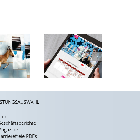
ngagement für
ie Klassischen
sik und Kultur
ISTUNGSAUSWAHL
rint
eschäftsberichte
Magazine
arrierefreie PDFs