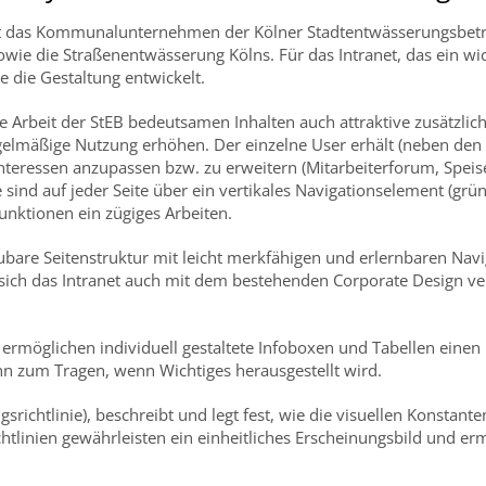
 ist das Kommunalunternehmen der Kölner Stadtentwässerungsbetrie
ie die Straßenentwässerung Kölns. Für das Intranet, das ein wich
e die Gestaltung entwickelt.
Arbeit der StEB bedeutsamen Inhalten auch attraktive zusätzlich
mäßige Nutzung erhöhen. Der einzelne User erhält (neben den t
 Interessen anzupassen bzw. zu erweitern (Mitarbeiterforum, Speis
e sind auf jeder Seite über ein vertikales Navigationselement (gr
nktionen ein zügiges Arbeiten.
ubare Seitenstruktur mit leicht merkfähigen und erlernbaren Nav
te sich das Intranet auch mit dem bestehenden Corporate Design ve
e) ermöglichen individuell gestaltete Infoboxen und Tabellen eine
 zum Tragen, wenn Wichtiges herausgestellt wird.
srichtlinie), beschreibt und legt fest, wie die visuellen Konstanten
ichtlinien gewährleisten ein einheitliches Erscheinungsbild und e