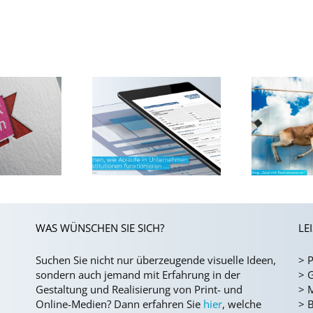
Design von
E
schreibbaren,
Bildkonzept
d
füllbaren PDF-
erstellen
Mu
Formularen
WAS WÜNSCHEN SIE SICH?
LE
Suchen Sie nicht nur überzeugende visuelle Ideen,
>
P
sondern auch jemand mit Erfahrung in der
>
G
Gestaltung und Realisierung von Print- und
>
Online-Medien?
Dann erfahren Sie
hier
, welche
>
B