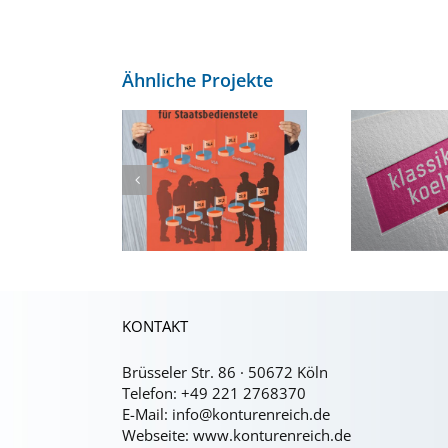
Ähnliche Projekte
esign von
Musikportal
be
fografiken
klassik-koeln.de
aus
KONTAKT
Brüsseler Str. 86 · 50672 Köln
Telefon:
+49 221 2768370
E-Mail:
info@konturenreich.de
Webseite:
www.konturenreich.de