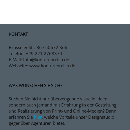
KONTAKT
Brüsseler Str. 86 · 50672 Köln
Telefon:
+49 221 2768370
E-Mail:
info@konturenreich.de
Webseite:
www.konturenreich.de
WAS WÜNSCHEN SIE SICH?
Suchen Sie nicht nur überzeugende visuelle Ideen,
sondern auch jemand mit Erfahrung in der Gestaltung
und Realisierung von Print- und Online-Medien?
Dann
erfahren Sie
hier
, welche Vorteile unser Designstudio
gegenüber Agenturen bietet.