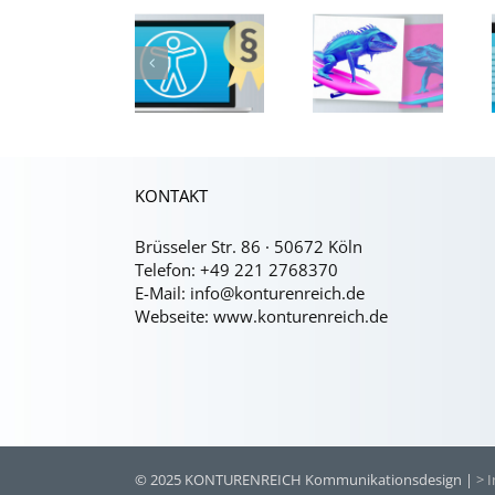
KI-
Generatoren
Prinzipien
Barrierefreiheitsstärkungsgesetz
für die
der
(BFSG)
Visuelle
Barrierefreihe
Kommunikation
KONTAKT
Brüsseler Str. 86 · 50672 Köln
Telefon:
+49 221 2768370
E-Mail:
info@konturenreich.de
Webseite:
www.konturenreich.de
© 2025 KONTURENREICH Kommunikationsdesign |
> 