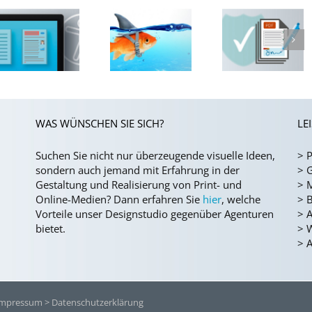
Techniken
und KI-
Tools für
Digitale
ein
Unterschrift
it
kreatives
Grafikdesign
WAS WÜNSCHEN SIE SICH?
LE
Suchen Sie nicht nur überzeugende visuelle Ideen,
>
P
sondern auch jemand mit Erfahrung in der
>
G
Gestaltung und Realisierung von Print- und
>
Online-Medien?
Dann erfahren Sie
hier
, welche
>
B
Vorteile unser Designstudio gegenüber Agenturen
>
A
bietet.
>
>
A
Impressum
> Datenschutzerklärung