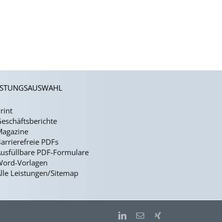
ISTUNGSAUSWAHL
rint
eschäftsberichte
Magazine
arrierefreie PDFs
usfüllbare PDF-Formulare
Word-Vorlagen
lle Leistungen/Sitemap
LinkedIn
E-
Xing