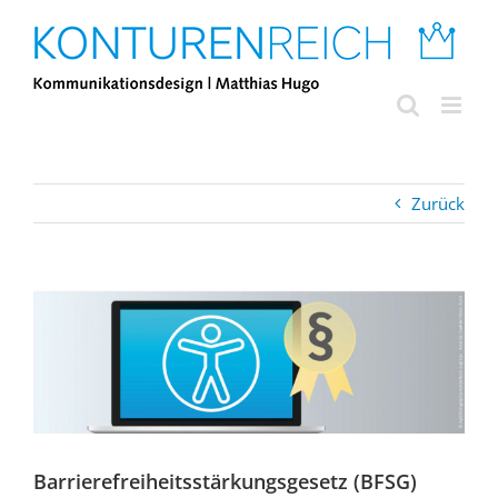
Zum
Inhalt
springen
Zurück
Zeige
grösseres
Bild
Barrierefreiheitsstärkungsgesetz (BFSG)