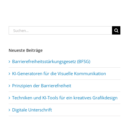
Prinzipien
für
Tools
Digitale
Design
der
die
für
Unterschrift
Systeme
Barrierefreiheit
Visuelle
ein
Kommunikation
kreatives
Suche
Grafikdesign
nach:
Neueste Beiträge
Barrierefreiheitsstärkungsgesetz (BFSG)
KI-Generatoren für die Visuelle Kommunikation
Prinzipien der Barrierefreiheit
Techniken und KI-Tools für ein kreatives Grafikdesign
Digitale Unterschrift